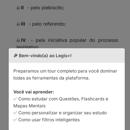
II
- pelo plebiscito;
III
- pelo referendo;
IV
- pela iniciativa popular do processo
legislativo.
🎉 Bem-vindo(a) ao Legis+!
Art. 4º.
O Estado do Rio de Janeiro é o
Preparamos um tour completo para você dominar
instrumento e a mediação da soberania do povo
todas as ferramentas da plataforma.
fluminense e de sua forma individual de
expressão, a cidadania.
Você vai aprender:
✅ Como estudar com Questões, Flashcards e
Art. 5º.
O Estado do Rio de Janeiro, integrante,
Mapas Mentais
com seus municípios, da República Federativa do
✅ Como personalizar e organizar seu estudo
Brasil, proclama e se compromete a assegurar
✅ Como usar filtros inteligentes
em seu território os valores que fundamentam a